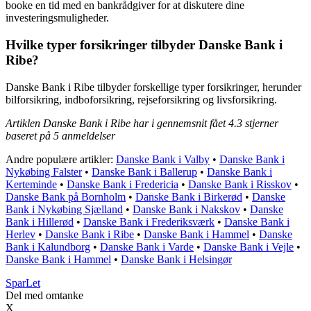
booke en tid med en bankrådgiver for at diskutere dine
investeringsmuligheder.
Hvilke typer forsikringer tilbyder Danske Bank i
Ribe?
Danske Bank i Ribe tilbyder forskellige typer forsikringer, herunder
bilforsikring, indboforsikring, rejseforsikring og livsforsikring.
Artiklen Danske Bank i Ribe har i gennemsnit fået
4.3
stjerner
baseret på
5
anmeldelser
Andre populære artikler:
Danske Bank i Valby
•
Danske Bank i
Nykøbing Falster
•
Danske Bank i Ballerup
•
Danske Bank i
Kerteminde
•
Danske Bank i Fredericia
•
Danske Bank i Risskov
•
Danske Bank på Bornholm
•
Danske Bank i Birkerød
•
Danske
Bank i Nykøbing Sjælland
•
Danske Bank i Nakskov
•
Danske
Bank i Hillerød
•
Danske Bank i Frederiksværk
•
Danske Bank i
Herlev
•
Danske Bank i Ribe
•
Danske Bank i Hammel
•
Danske
Bank i Kalundborg
•
Danske Bank i Varde
•
Danske Bank i Vejle
•
Danske Bank i Hammel
•
Danske Bank i Helsingør
Spar
Let
Del med omtanke
X