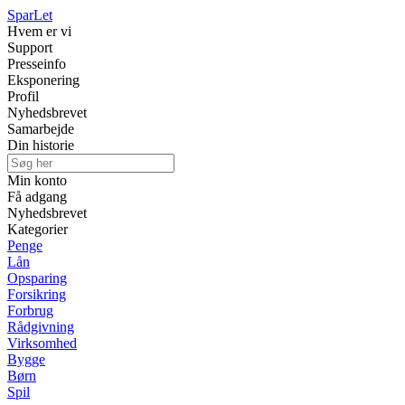
Spar
Let
Hvem er vi
Support
Presseinfo
Eksponering
Profil
Nyhedsbrevet
Samarbejde
Din historie
Min konto
Få adgang
Nyhedsbrevet
Kategorier
Penge
Lån
Opsparing
Forsikring
Forbrug
Rådgivning
Virksomhed
Bygge
Børn
Spil