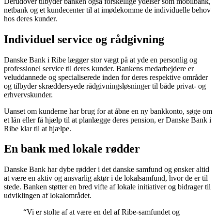
Derudover tilbyder banken også forskellige ydelser som mobilbank,
netbank og et kundecenter til at imødekomme de individuelle behov
hos deres kunder.
Individuel service og rådgivning
Danske Bank i Ribe lægger stor vægt på at yde en personlig og
professionel service til deres kunder. Bankens medarbejdere er
veluddannede og specialiserede inden for deres respektive områder
og tilbyder skræddersyede rådgivningsløsninger til både privat- og
erhvervskunder.
Uanset om kunderne har brug for at åbne en ny bankkonto, søge om
et lån eller få hjælp til at planlægge deres pension, er Danske Bank i
Ribe klar til at hjælpe.
En bank med lokale rødder
Danske Bank har dybe rødder i det danske samfund og ønsker altid
at være en aktiv og ansvarlig aktør i de lokalsamfund, hvor de er til
stede. Banken støtter en bred vifte af lokale initiativer og bidrager til
udviklingen af lokalområdet.
“Vi er stolte af at være en del af Ribe-samfundet og