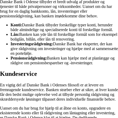
Danske Bank i Odense tilbyder et bredt udvalg af produkter og
tjenester til både privatpersoner og virksomheder. Uanset om du har
brug for en daglig bankkonto, lån, investeringer eller
pensionsrådgivning, kan banken imødekomme dine behov.
Konti:
Danske Bank tilbyder forskellige typer konti, herunder
både almindelige og specialiserede konti til forskellige formål.
Lån:
Banken kan yde lån til forskellige formål som for eksempel
boliglån, billån, eller lån til renovering.
Investeringsrådgivning:
Danske Bank har eksperter, der kan
give rådgivning om investeringer og hjælpe med at sammensætte
en portefølje.
Pensionsrådgivning:
Banken kan hjælpe med at planlægge og
rådgive om pensionsbesparelser og -investeringer.
Kundeservice
En vigtig del af Danske Bank i Odenses filosofi er at levere en
fremragende kundeservice. Banken stræber efter at sikre, at hver kunde
får den bedst mulige oplevelse ved at tilbyde personlig rådgivning og
skræddersyede løsninger tilpasset deres individuelle finansielle behov.
Uanset om du har brug for hjælp til at åbne en konto, opgradere en
eksisterende konto eller få rådgivning om låntagning eller investering,
er Danske Bank i Odense klar til at hjælpe. De dedikerede