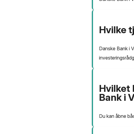
Hvilke 
Danske Bank i Ve
investeringsrådg
Hvilket
Bank i 
Du kan åbne båd