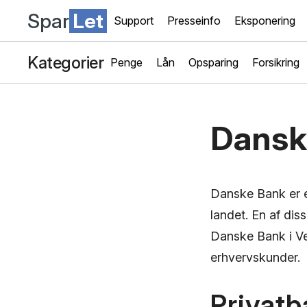
Spar
Let
Support
Presseinfo
Eksponering
Kategorier
Penge
Lån
Opsparing
Forsikring
Dansk
Danske Bank er e
landet. En af dis
Danske Bank i Vej
erhvervskunder.
Privat