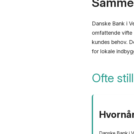
Sammen
Danske Bank i Ve
omfattende vifte
kundes behov. Der
for lokale indby
Ofte sti
Hvornår
Danske Bank i Ve