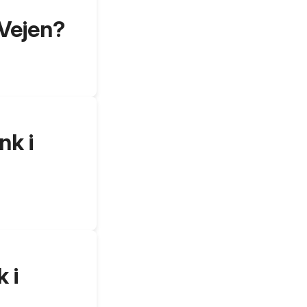
 Vejen?
nk i
 i