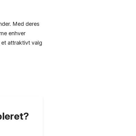
under. Med deres
mme enhver
t attraktivt valg
bleret?