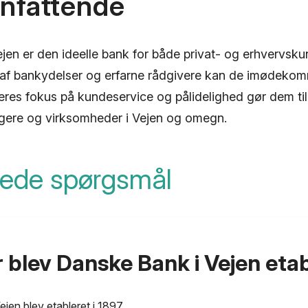
fattende
jen er den ideelle bank for både privat- og erhvervsk
 af bankydelser og erfarne rådgivere kan de imødeko
es fokus på kundeservice og pålidelighed gør dem til e
ggere og virksomheder i Vejen og omegn.
llede spørgsmål
 blev Danske Bank i Vejen eta
jen blev etableret i 1897.