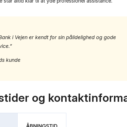
står altid klar til at yde professionel assistance.
ank i Vejen er kendt for sin pålidelighed og gode
ice.”
eds kunde
tider og kontaktinform
ÅBNINGSTID