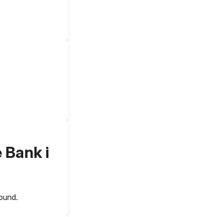
 Bank i
 pund.