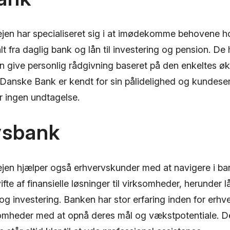
jen har specialiseret sig i at imødekomme behovene ho
lt fra daglig bank og lån til investering og pension. De 
an give personlig rådgivning baseret på den enkeltes 
. Danske Bank er kendt for sin pålidelighed og kundese
er ingen undtagelse.
vsbank
jen hjælper også erhvervskunder med at navigere i b
ifte af finansielle løsninger til virksomheder, herunder l
g og investering. Banken har stor erfaring inden for er
omheder med at opnå deres mål og vækstpotentiale. D