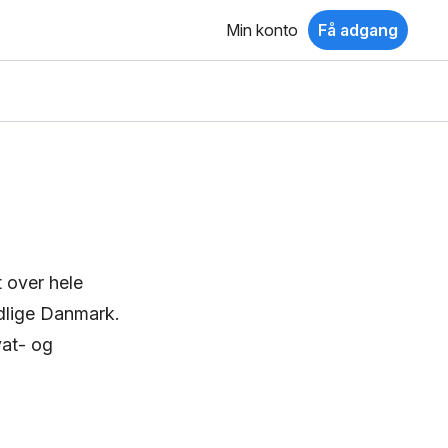
Min konto
Få adgang
 over hele
ydlige Danmark.
vat- og