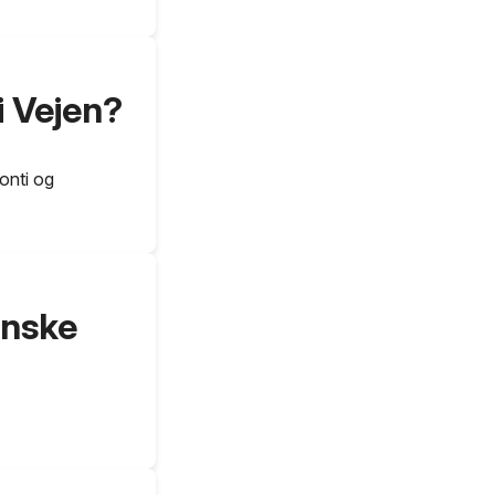
i Vejen?
onti og
anske