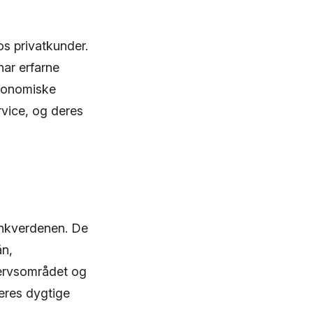
s privatkunder.
har erfarne
økonomiske
rvice, og deres
ankverdenen. De
ån,
hvervsområdet og
eres dygtige