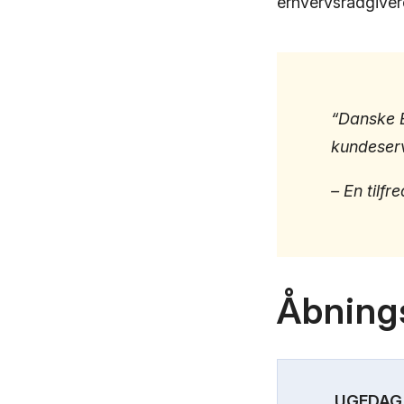
erhvervsrådgivere 
“Danske B
kundeserv
– En tilfr
Åbnings
UGEDAG