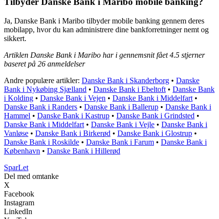
Tilbyder Danske Bank i Maribo mobile banking?
Ja, Danske Bank i Maribo tilbyder mobile banking gennem deres
mobilapp, hvor du kan administrere dine bankforretninger nemt og
sikkert.
Artiklen Danske Bank i Maribo har i gennemsnit fået
4.5
stjerner
baseret på
26
anmeldelser
Andre populære artikler:
Danske Bank i Skanderborg
•
Danske
Bank i Nykøbing Sjælland
•
Danske Bank i Ebeltoft
•
Danske Bank
i Kolding
•
Danske Bank i Vejen
•
Danske Bank i Middelfart
•
Danske Bank i Randers
•
Danske Bank i Ballerup
•
Danske Bank i
Hammel
•
Danske Bank i Kastrup
•
Danske Bank i Grindsted
•
Danske Bank i Middelfart
•
Danske Bank i Vejle
•
Danske Bank i
Vanløse
•
Danske Bank i Birkerød
•
Danske Bank i Glostrup
•
Danske Bank i Roskilde
•
Danske Bank i Farum
•
Danske Bank i
København
•
Danske Bank i Hillerød
Spar
Let
Del med omtanke
X
Facebook
Instagram
LinkedIn