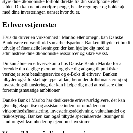
styre dine økonomiske forhold direkte fra din smartphone eller
tablet. Du kan nemt overføre penge, betale regninger og holde øje
med dine investeringer, uanset hvor du er.
Erhvervstjenester
Hvis du driver en virksomhed i Maribo eller omegn, kan Danske
Bank være en værdifuld samarbejdspartner. Banken tilbyder et bredt
udvalg af finansielle løsninger, der kan hjælpe dig med at
administrere dine økonomiske ressourcer og sikre vækst.
Du kan åbne en erhvervskonto hos Danske Bank i Maribo for at
forenkle din daglige økonomi og give dig adgang til praktiske
værktøjer som betalingsservice og e-Boks til erhverv. Banken
tilbyder også forskellige typer af lån, herunder driftsfinansiering og
investeringsfinansiering, der kan hjælpe dig med at realisere dine
forretningsmæssige ambitioner.
Danske Bank i Maribo har dedikerede erhvervsrådgivere, der kan
give dig ekspertise og assistance inden for områder som
virksomhedsfinansiering, investeringsrådgivning, valutahandel og
risikostyring. Banken kan også tilbyde specialiserede løsninger til
landbrugsvirksomheder og ejendomsinvestorer.