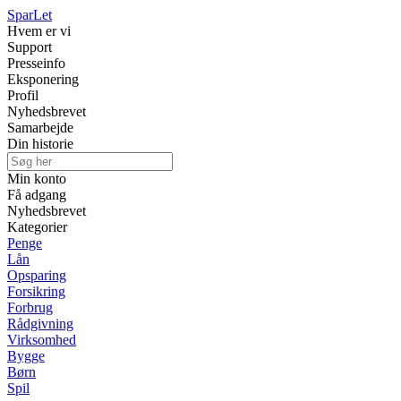
Spar
Let
Hvem er vi
Support
Presseinfo
Eksponering
Profil
Nyhedsbrevet
Samarbejde
Din historie
Min konto
Få adgang
Nyhedsbrevet
Kategorier
Penge
Lån
Opsparing
Forsikring
Forbrug
Rådgivning
Virksomhed
Bygge
Børn
Spil