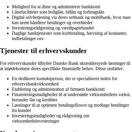
Mulighed for at åbne og administrere bankkonti
Lånefaciliteter som boliglån, billån og forbrugslån
Digital selvbetjening via deres netbank og mobilbank, hvor man
kan nemt håndtere betalinger og overførsler
Investeringsrådgivning og værdipapirhandel
Daglige banktjenester som kortbetaling, hævning af kontanter,
indbetalinger osv.
Tjenester til erhvervskunder
For erhvervskunder tilbyder Danske Bank skræddersyede løsninger til
at imødekomme deres specifikke finansielle behov. Disse omfatter:
En dedikeret kontaktperson, der er specialiseret inden for
erhvervsbankvirksomhed
Etablering og administration af firmaets bankkonti
Finansieringsmuligheder til at understøtte virksomhedens vækst,
herunder lån og kreditter
Løsninger til at optimere betalingsflowet og modtage betalinger
fra kunder
Investeringsmuligheder og rådgivning om
virksomhedsinvesteringer