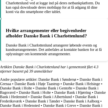
Charlottenlund ved at logge ind på deres netbankplatform. Du
kan også downloade deres mobilapp for at få adgang til dine
konti via din smartphone eller tablet.
Hvilke arrangementer eller begivenheder
afholder Danske Bank i Charlottenlund?
Danske Bank i Charlottenlund arrangerer løbende events og
kundearrangementer. Det anbefales at kontakte banken for at få
oplysninger om kommende arrangementer.
Artiklen Danske Bank i Charlottenlund har i gennemsnit fået
4.3
stjerner baseret på
39
anmeldelser
Andre populære artikler:
Danske Bank i Søndersø
•
Danske Bank i
Grenaa
•
Danske Bank i Høje Taastrup
•
Danske Bank i Helsinge
•
Danske Bank i Holte
•
Danske Bank i Gentofte
•
Danske Bank i
Bagsværd
•
Danske Bank i Holte
•
Danske Bank i Hjørring
•
Danske
Bank i Hedensted
•
Danske Bank i Albertslund
•
Danske Bank i
Frederiksværk
•
Danske Bank i Tønder
•
Danske Bank i Aalborg
•
Danske Bank i Hedensted
•
Danske Bank i Greve
•
Danske Bank i