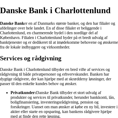
Danske Bank i Charlottenlund
Danske Bank
er en af Danmarks største banker, og den har filialer og
afdelinger over hele landet. En af disse filialer er beliggende i
Charlottenlund, en charmerende bydel i den nordlige del af
København. Filialen i Charlottenlund byder på et bredt udvalg af
banktjenester og er dedikeret til at imødekomme behovene og ønskerne
fra de lokale indbyggere og virksomheder.
Services og rådgivning
Danske Bank i Charlottenlund tilbyder en bred vifte af services og
rådgivning til både privatpersoner og erhvervskunder. Banken har
dygtige rådgivere, der kan hjælpe med at skræddersy løsninger, der
passer til den enkelte kundes behov og ønsker.
Privatkunder:
Danske Bank tilbyder et stort udvalg af
produkter og services til privatkunder, herunder bankkonti, lån,
boligfinansiering, investeringsrådgivning, pension og
forsikringer. Uanset om man ønsker at købe en ny bil, investere i
aktier eller starte en opsparing, kan bankens rådgivere hjælpe
med at finde den rette løsning.