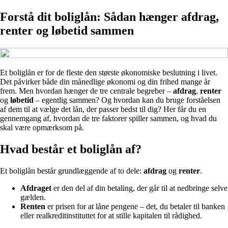
Forstå dit boliglån: Sådan hænger afdrag,
renter og løbetid sammen
Et boliglån er for de fleste den største økonomiske beslutning i livet.
Det påvirker både din månedlige økonomi og din frihed mange år
frem. Men hvordan hænger de tre centrale begreber –
afdrag
,
renter
og
løbetid
– egentlig sammen? Og hvordan kan du bruge forståelsen
af dem til at vælge det lån, der passer bedst til dig? Her får du en
gennemgang af, hvordan de tre faktorer spiller sammen, og hvad du
skal være opmærksom på.
Hvad består et boliglån af?
Et boliglån består grundlæggende af to dele:
afdrag
og
renter
.
Afdraget
er den del af din betaling, der går til at nedbringe selve
gælden.
Renten
er prisen for at låne pengene – det, du betaler til banken
eller realkreditinstituttet for at stille kapitalen til rådighed.