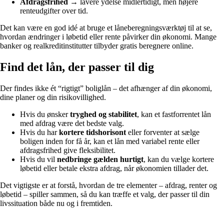
Afdragsfrihed
→ lavere ydelse midlertidigt, men højere
renteudgifter over tid.
Det kan være en god idé at bruge et låneberegningsværktøj til at se,
hvordan ændringer i løbetid eller rente påvirker din økonomi. Mange
banker og realkreditinstitutter tilbyder gratis beregnere online.
Find det lån, der passer til dig
Der findes ikke ét “rigtigt” boliglån – det afhænger af din økonomi,
dine planer og din risikovillighed.
Hvis du ønsker
tryghed og stabilitet
, kan et fastforrentet lån
med afdrag være det bedste valg.
Hvis du har
kortere tidshorisont
eller forventer at sælge
boligen inden for få år, kan et lån med variabel rente eller
afdragsfrihed give fleksibilitet.
Hvis du vil
nedbringe gælden hurtigt
, kan du vælge kortere
løbetid eller betale ekstra afdrag, når økonomien tillader det.
Det vigtigste er at forstå, hvordan de tre elementer – afdrag, renter og
løbetid – spiller sammen, så du kan træffe et valg, der passer til din
livssituation både nu og i fremtiden.