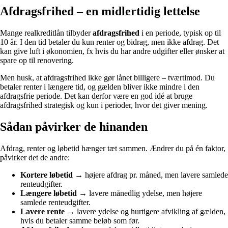
Afdragsfrihed – en midlertidig lettelse
Mange realkreditlån tilbyder
afdragsfrihed
i en periode, typisk op til
10 år. I den tid betaler du kun renter og bidrag, men ikke afdrag. Det
kan give luft i økonomien, fx hvis du har andre udgifter eller ønsker at
spare op til renovering.
Men husk, at afdragsfrihed ikke gør lånet billigere – tværtimod. Du
betaler renter i længere tid, og gælden bliver ikke mindre i den
afdragsfrie periode. Det kan derfor være en god idé at bruge
afdragsfrihed strategisk og kun i perioder, hvor det giver mening.
Sådan påvirker de hinanden
Afdrag, renter og løbetid hænger tæt sammen. Ændrer du på én faktor,
påvirker det de andre:
Kortere løbetid
→ højere afdrag pr. måned, men lavere samlede
renteudgifter.
Længere løbetid
→ lavere månedlig ydelse, men højere
samlede renteudgifter.
Lavere rente
→ lavere ydelse og hurtigere afvikling af gælden,
hvis du betaler samme beløb som før.