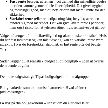
Fast rente
betyder, at renten – og dermed din månedlige ydelse
– er den samme gennem hele lånets løbetid. Det giver tryghed
og forudsigelighed, men du betaler ofte lidt mere i rente for den
sikkerhed.
Variabel rente
(eller rentetilpasningslån) betyder, at renten
ændrer sig med markedet. Det kan give lavere rente i perioder,
men også risiko for, at ydelsen stiger, hvis renteniveauet går op.
Valget afhænger af din risikovillighed og økonomiske robusthed. Hvis
du har fast indkomst og kan tåle udsving, kan en variabel rente være
attraktiv. Hvis du foretrækker stabilitet, er fast rente ofte det bedste
valg.
Sådan lægger du et realistisk budget til dit boligkøb – uden at overse
de løbende udgifter
Den rette salgsstrategi: Tilpas boligsalget til din målgruppe
Boligmarkedet som økonomisk barometer: Hvad afslører
prisudviklingen?
Få styr på din boligøkonomi – uanset om du ejer eller lejer