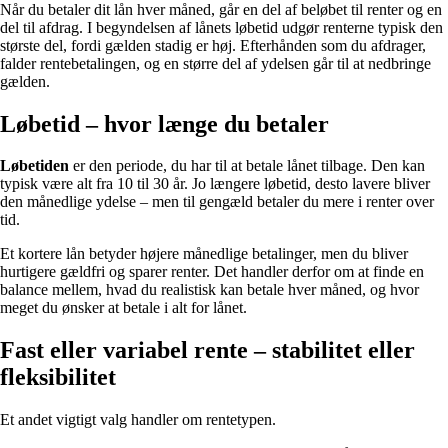
Når du betaler dit lån hver måned, går en del af beløbet til renter og en
del til afdrag. I begyndelsen af lånets løbetid udgør renterne typisk den
største del, fordi gælden stadig er høj. Efterhånden som du afdrager,
falder rentebetalingen, og en større del af ydelsen går til at nedbringe
gælden.
Løbetid – hvor længe du betaler
Løbetiden
er den periode, du har til at betale lånet tilbage. Den kan
typisk være alt fra 10 til 30 år. Jo længere løbetid, desto lavere bliver
den månedlige ydelse – men til gengæld betaler du mere i renter over
tid.
Et kortere lån betyder højere månedlige betalinger, men du bliver
hurtigere gældfri og sparer renter. Det handler derfor om at finde en
balance mellem, hvad du realistisk kan betale hver måned, og hvor
meget du ønsker at betale i alt for lånet.
Fast eller variabel rente – stabilitet eller
fleksibilitet
Et andet vigtigt valg handler om rentetypen.